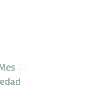
 Mes
De
iedad