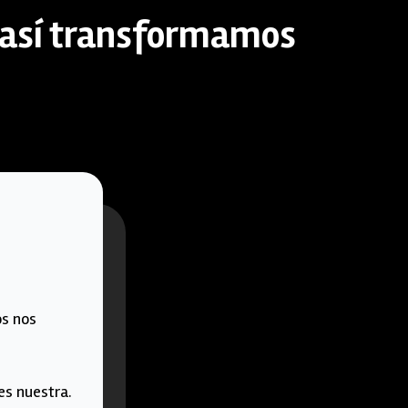
: así transformamos
s nos
es nuestra.